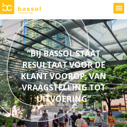
“BIJ BASSOL STAAT
RESULTAAT VOOR DE
KLANT VOOROP; VAN
VRAAGSTELLING TOT
UITVOERING”