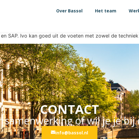
Over Bassol
Het team
Werk
en SAP. Ivo kan goed uit de voeten met zowel de techniek a
CONTACT
 samenwerking of wil je je bij
info@bassol.nl