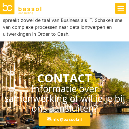
spreekt zowel de taal van Business als IT. Schakelt snel
van complexe processen naar detailontwerpen en
uitwerkingen in Order to Cash.
CONTACT
Informatie over
samenwerking of wil je je bij
ons aansluiten?
info@bassol.nl