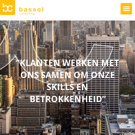
“KLANTEN WERKEN MET
ONS SAMEN OM ONZE
SKILLS EN
BETROKKENHEID”